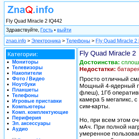
Fly Quad Miracle 2 IQ442
Здравствуйте,
Гость
•
выйти
znaq.info
>
Электроника
>
Телефоны
>
Fly Quad Miracle 2
Fly Quad Miracle 2
Категории:
Достоинства:
сплош
Мониторы
Телевизоры
Недостатки:
батаре
Накопители
Просто отличный см
Фото / Видео
Ноутбуки
Мощный 4-ядерный п
Планшеты
флеш), 1Гб оперативк
Телефоны
камера 5 мегапикс, 
Игровые приставки
сим-карты.
Компьютеры
Комп. комплектующие
Периферия
Но, при всем этом о
Эл. аксессуары
мАч. При полной нагр
Аудио
умеренное пользован